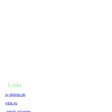
Links
sv-dobritz.de
vdsk.eu
anhalt-askanien