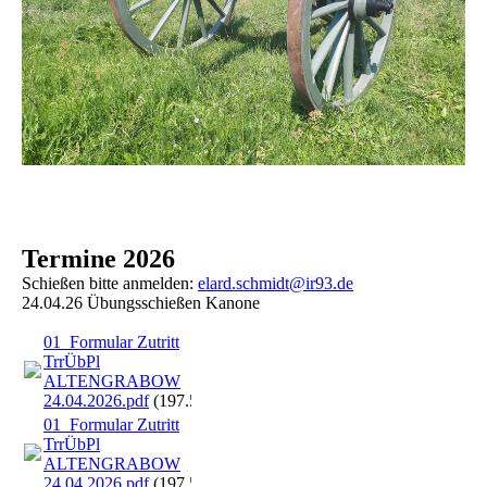
Termine 2026
Schießen bitte anmelden:
elard.schmidt@ir93.de
24.04.26 Übungsschießen Kanone
01_Formular Zutritt
TrrÜbPl
ALTENGRABOW
24.04.2026.pdf
(197.56KB)
01_Formular Zutritt
TrrÜbPl
ALTENGRABOW
24.04.2026.pdf
(197.56KB)