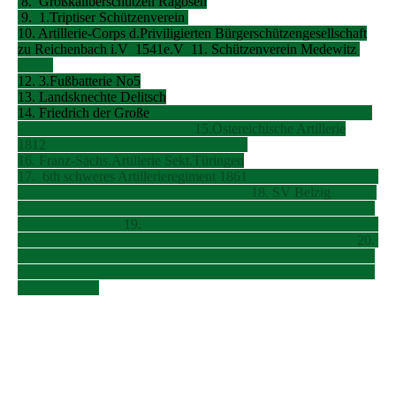
8. Großkaliberschützen Ragösen
9. 1.Triptiser Schützenverein
10. Artillerie-Corps d.Priviligierten Bürgerschützengesellschaft
zu Reichenbach i.V 1541e.V 11. Schützenverein Medewitz
12. 3.Fußbatterie No5
13. Landsknechte Delitsch
14. Friedrich der Große
15.Östereichische Artillerie
1812
16. Franz-Sächs.Artillerie Sekt.Türingen
17.
6th schweres Artillerieregiment 1861
18.
SV Belzig
19.
20.